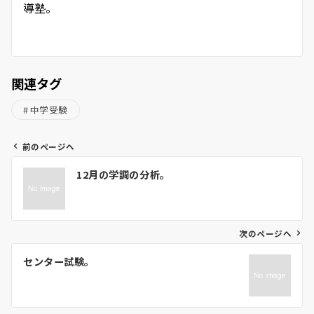
導塾。
関連タグ
中学受験
前のページへ
投
12月の学調の分析。
稿
ナ
ビ
ゲ
次のページへ
ー
センター試験。
シ
ョ
ン