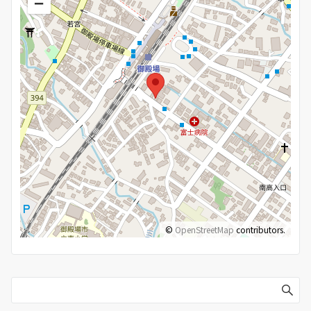
−
©
OpenStreetMap
contributors.