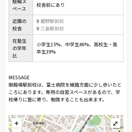
駐輪ス
校舎前にあり
ペース
近隣の
裾野駅前校
校舎
三島駅前校
在塾生
小学生15%、中学生46%、高校生・高
の学年
卒生39%
比
MESSAGE
御殿場駅前校は、富士病院を線路方面に少し歩いたと
ころにあります。専用の自習スペースがあるので、学
校帰りに塾に寄り、勉強することも出来ます。
+
⤢