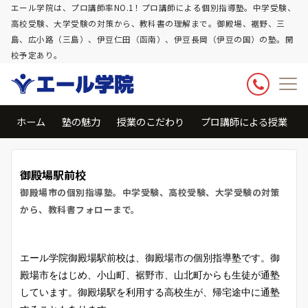
エール学院は、プロ講師率NO.1！プロ講師による個別指導塾。中学受験、
高校受験、大学受験の対策から、教科書の理解まで。御殿場、裾野、三
島、広小路（三島）、伊豆仁田（函南）、伊豆長岡（伊豆の国）の塾。開
校予定あり。
ホーム
塾の魅力
授業のこだわり
プロ講師による授業
御殿場駅前校
御殿場市の個別指導塾。中学受験、高校受験、大学受験の対策
から、教科書フォローまで。
エール学院御殿場駅前校は、御殿場市の個別指導塾です。御
殿場市をはじめ、小山町、裾野市、山北町からも生徒が通塾
しています。御殿場駅を利用する高校生が、帰宅途中に通塾