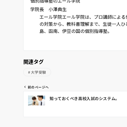
個別指導塾のエール学院
学院長 小澤典生
エール学院
エール学院は、プロ講師による
の対策から、教科書理解まで、生徒一人ひ
島、函南、伊豆の国の個別指導塾。
関連タグ
大学受験
前のページへ
投
知っておくべき高校入試のシステム。
稿
ナ
ビ
ゲ