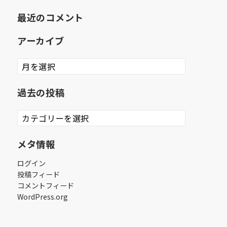
最近のコメント
アーカイブ
ア
ー
カ
過去の投稿
イ
ブ
過
去
の
メタ情報
投
稿
ログイン
投稿フィード
コメントフィード
WordPress.org