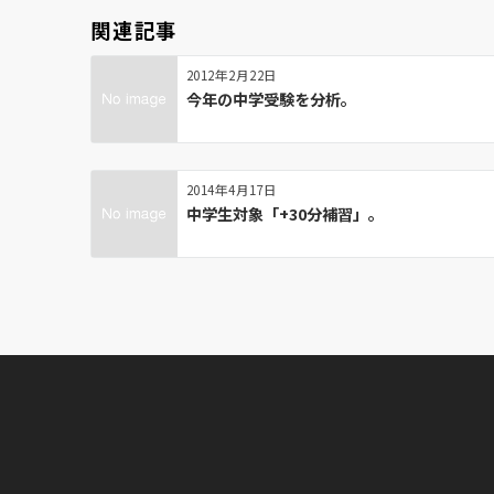
ー
関連記事
シ
ョ
2012年2月22日
ン
今年の中学受験を分析。
2014年4月17日
中学生対象「+30分補習」。