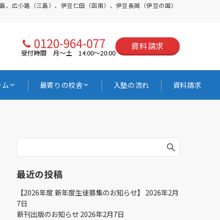
三島、広小路（三島）、伊豆仁田（函南）、伊豆長岡（伊豆の国）
0120-964-077
資料請求
受付時間 月〜土 14:00〜20:00
ラム
最寄りの校舎
入塾の流れ
資料請求
最近の投稿
【2026年度 新年度生徒募集のお知らせ】
2026年2月
7日
新刊出版のお知らせ
2026年2月7日