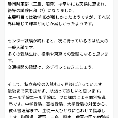
静岡県東部（三島、沼津）は幸いにも天候に恵まれ、
絶好の試験日和（?）になりました。
主要科目では数学IIBが難しかったようですが、それ以
外は総じて昨年と同じか易しかったようです。
センター試験が終わると、次に待っているのは私大の
一般入試です。
多くの受験生は、横浜や東京での受験になると思いま
す。
交通機関の確認は、必ず行っておきましょう。
そして、私立高校の入試も1ヶ月後に迫っています。
最後まで気を抜かず、頑張って欲しいと思います。
エール学院
エール学院は、プロ講師による個別指導
塾です。中学受験、高校受験、大学受験の対策から、
教科書理解まで、生徒一人ひとりに合わせて指導し
ます。御殿場、裾野、三島、函南、伊豆の国の個別指