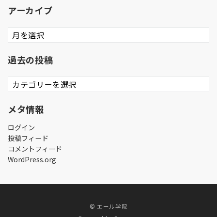
アーカイブ
ア
ー
カ
過去の投稿
イ
ブ
過
去
の
メタ情報
投
稿
ログイン
投稿フィード
コメントフィード
WordPress.org
© エール学院