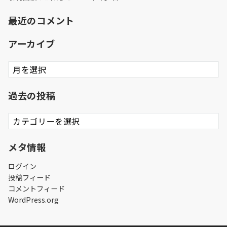
最近のコメント
アーカイブ
ア
ー
カ
過去の投稿
イ
ブ
過
去
の
メタ情報
投
稿
ログイン
投稿フィード
コメントフィード
WordPress.org