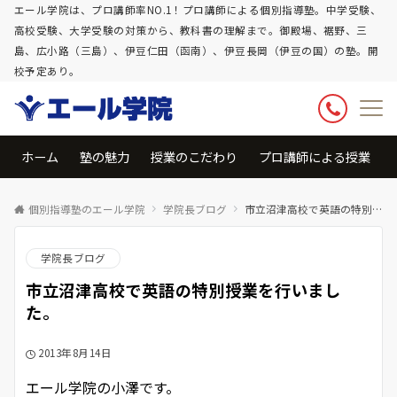
エール学院は、プロ講師率NO.1！プロ講師による個別指導塾。中学受験、
高校受験、大学受験の対策から、教科書の理解まで。御殿場、裾野、三
島、広小路（三島）、伊豆仁田（函南）、伊豆長岡（伊豆の国）の塾。開
校予定あり。
ホーム
塾の魅力
授業のこだわり
プロ講師による授業
個別指導塾のエール学院
学院長ブログ
市立沼津高校で英語の特別授業を行いました。
学院長ブログ
市立沼津高校で英語の特別授業を行いまし
た。
2013年8月14日
エール学院の小澤です。