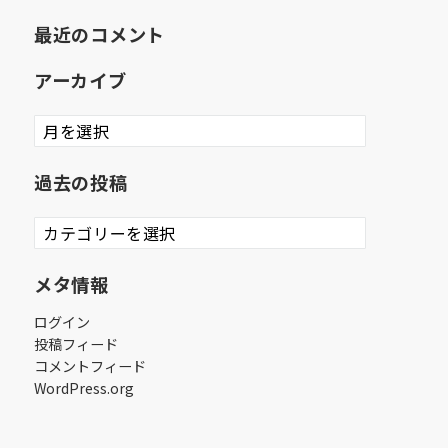
最近のコメント
アーカイブ
ア
ー
カ
過去の投稿
イ
ブ
過
去
の
メタ情報
投
稿
ログイン
投稿フィード
コメントフィード
WordPress.org