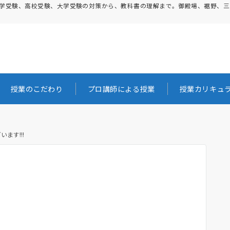
。中学受験、高校受験、大学受験の対策から、教科書の理解まで。御殿場、裾野、
授業のこだわり
プロ講師による授業
授業カリキュ
ます!!!