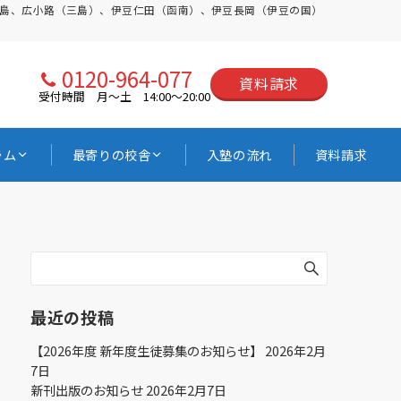
三島、広小路（三島）、伊豆仁田（函南）、伊豆長岡（伊豆の国）
0120-964-077
資料請求
受付時間 月〜土 14:00〜20:00
ラム
最寄りの校舎
入塾の流れ
資料請求
最近の投稿
【2026年度 新年度生徒募集のお知らせ】
2026年2月
7日
新刊出版のお知らせ
2026年2月7日