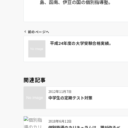
島、函南、伊豆の国の個別指導塾。
前のページへ
投
平成24年度の大学受験合格実績。
稿
ナ
ビ
ゲ
ー
関連記事
シ
ョ
2012年11月7日
ン
中学生の定期テスト対策
2018年6月12日
個別指導のカリキュラムは、誰が作るべ