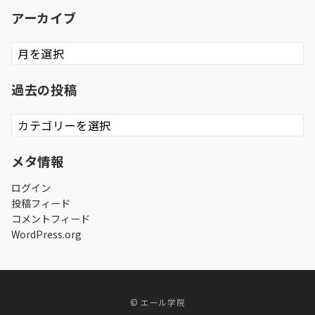
アーカイブ
ア
ー
カ
過去の投稿
イ
ブ
過
去
の
メタ情報
投
稿
ログイン
投稿フィード
コメントフィード
WordPress.org
© エール学院