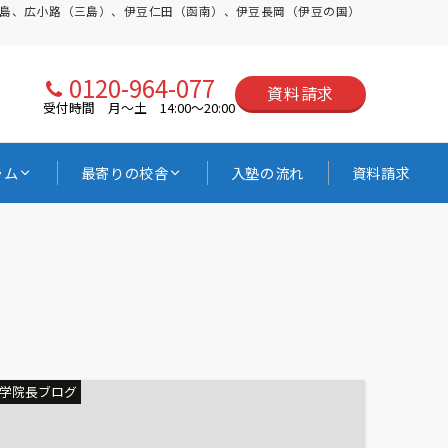
三島、広小路（三島）、伊豆仁田（函南）、伊豆長岡（伊豆の国）
0120-964-077
資料請求
受付時間 月〜土 14:00〜20:00
ラム
最寄りの校舎
入塾の流れ
資料請求
学院長ブログ