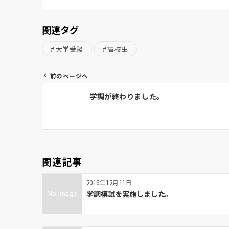
関連タグ
大学受験
高校生
前のページへ
投
学調が終わりました。
稿
ナ
ビ
ゲ
ー
関連記事
シ
ョ
2016年12月11日
ン
学調模試を実施しました。