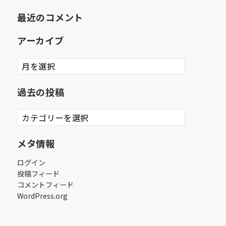
最近のコメント
アーカイブ
ア
ー
カ
過去の投稿
イ
ブ
過
去
の
メタ情報
投
稿
ログイン
投稿フィード
コメントフィード
WordPress.org