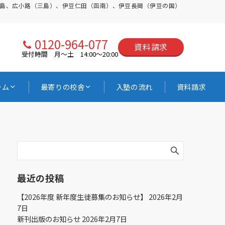
三島、広小路（三島）、伊豆仁田（函南）、伊豆長岡（伊豆の国）
0120-964-077
資料請求
受付時間 月〜土 14:00〜20:00
ラム
最寄りの校舎
入塾の流れ
資料請求
最近の投稿
【2026年度 新年度生徒募集のお知らせ】
2026年2月
7日
新刊出版のお知らせ
2026年2月7日