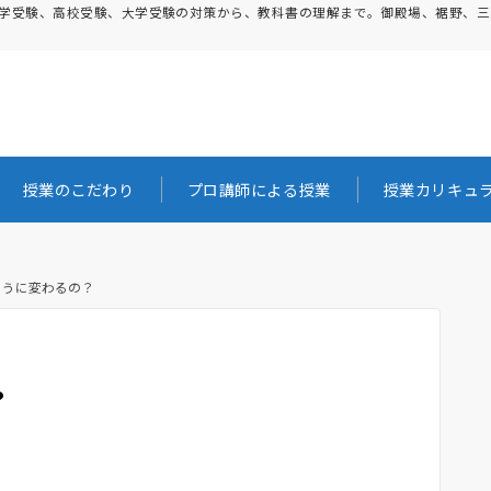
。中学受験、高校受験、大学受験の対策から、教科書の理解まで。御殿場、裾野、
授業のこだわり
プロ講師による授業
授業カリキュ
ように変わるの？
？