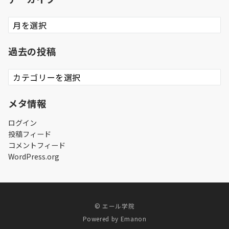
ア
ー
カ
過去の投稿
イ
ブ
過
去
の
メタ情報
投
稿
ログイン
投稿フィード
コメントフィード
WordPress.org
© エール学院
Powered by
Emanon