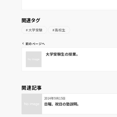
関連タグ
大学受験
高校生
前のページへ
投
大学受験生の授業。
稿
ナ
ビ
ゲ
ー
関連記事
シ
ョ
2014年9月15日
ン
日曜、祝日の塾説明。