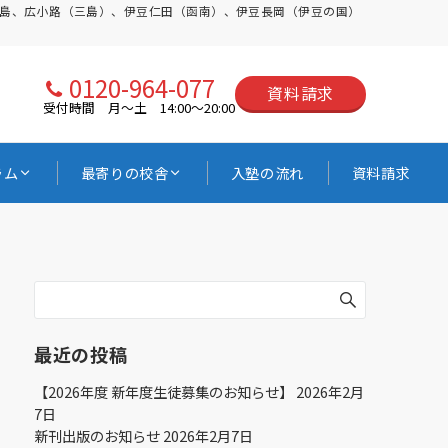
三島、広小路（三島）、伊豆仁田（函南）、伊豆長岡（伊豆の国）
0120-964-077
資料請求
受付時間 月〜土 14:00〜20:00
ラム
最寄りの校舎
入塾の流れ
資料請求
最近の投稿
【2026年度 新年度生徒募集のお知らせ】
2026年2月
7日
新刊出版のお知らせ
2026年2月7日