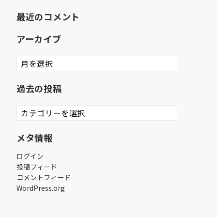
最近のコメント
アーカイブ
ア
ー
カ
過去の投稿
イ
ブ
過
去
の
メタ情報
投
稿
ログイン
投稿フィード
コメントフィード
WordPress.org