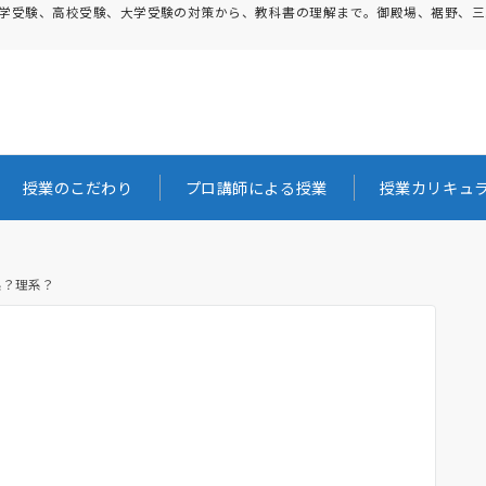
。中学受験、高校受験、大学受験の対策から、教科書の理解まで。御殿場、裾野、
授業のこだわり
プロ講師による授業
授業カリキュ
系？理系？