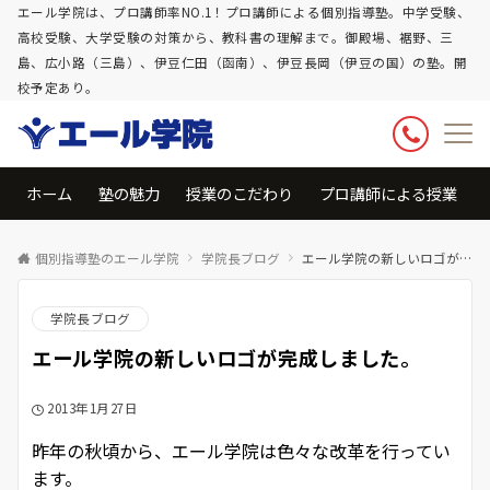
エール学院は、プロ講師率NO.1！プロ講師による個別指導塾。中学受験、
高校受験、大学受験の対策から、教科書の理解まで。御殿場、裾野、三
島、広小路（三島）、伊豆仁田（函南）、伊豆長岡（伊豆の国）の塾。開
校予定あり。
ホーム
塾の魅力
授業のこだわり
プロ講師による授業
個別指導塾のエール学院
学院長ブログ
エール学院の新しいロゴが完成しました。
学院長ブログ
エール学院の新しいロゴが完成しました。
2013年1月27日
昨年の秋頃から、エール学院は色々な改革を行ってい
ます。