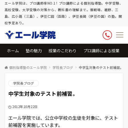
エール学院は、プロ講師率NO.1！プロ講師による個別指導塾。中学受験、
高校受験、大学受験の対策から、教科書の理解まで。御殿場、裾野、三
島、広小路（三島）、伊豆仁田（函南）、伊豆長岡（伊豆の国）の塾。開
校予定あり。
ホーム
塾の魅力
授業のこだわり
プロ講師による授業
個別指導塾のエール学院
学院長ブログ
中学生対象のテスト前補習。
学院長ブログ
中学生対象のテスト前補習。
2012年10月22日
エール学院では、公立中学校の生徒を対象に、テスト
前補習を実施しています。