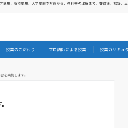
。中学受験、高校受験、大学受験の対策から、教科書の理解まで。御殿場、裾野、
授業のこだわり
プロ講師による授業
授業カリキュ
補習を実施します。
す。