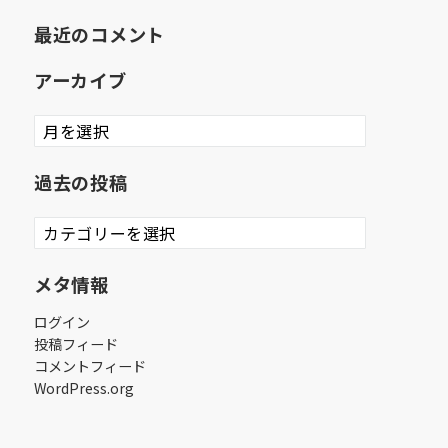
最近のコメント
アーカイブ
ア
ー
カ
過去の投稿
イ
ブ
過
去
の
メタ情報
投
稿
ログイン
投稿フィード
コメントフィード
WordPress.org