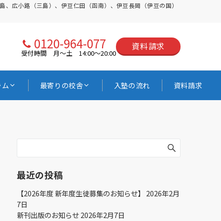
三島、広小路（三島）、伊豆仁田（函南）、伊豆長岡（伊豆の国）
0120-964-077
資料請求
受付時間 月〜土 14:00〜20:00
ラム
最寄りの校舎
入塾の流れ
資料請求
最近の投稿
【2026年度 新年度生徒募集のお知らせ】
2026年2月
7日
新刊出版のお知らせ
2026年2月7日