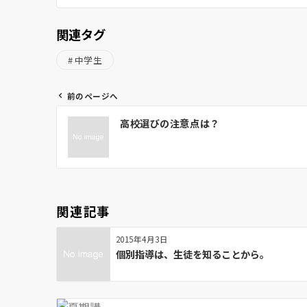
関連タグ
中学生
前のページへ
投
高校選びの注意点は？
稿
ナ
ビ
ゲ
ー
関連記事
シ
ョ
2015年4月3日
ン
個別指導は、生徒を知ることから。