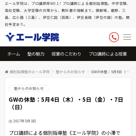
エール学院は、プロ講師率NO.1！プロ講師による個別指導塾。中学受験、
高校受験、大学受験の対策から、教科書の理解まで。御殿場、裾野、三
島、広小路（三島）、伊豆仁田（函南）、伊豆長岡（伊豆の国）の塾。開
校予定あり。
ホーム
塾の魅力
授業のこだわり
プロ講師による授業
個別指導塾のエール学院
塾からのお知らせ
GWの休塾：5月4日（木）・5日（金）・7日（日）
塾からのお知らせ
GWの休塾：5月4日（木）・5日（金）・7日
（日）
2017年5月3日
プロ講師による個別指導塾《エール学院》の小澤で