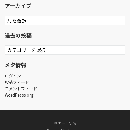
アーカイブ
ア
ー
カ
過去の投稿
イ
ブ
過
去
の
メタ情報
投
稿
ログイン
投稿フィード
コメントフィード
WordPress.org
© エール学院